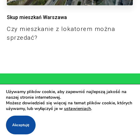
Skup mieszkań Warszawa
Czy mieszkanie z lokatorem można
sprzedać?
Używamy plików cookie, aby zapewnić najlepszą jakość na
naszej stronie internetowej.
Pomagamy, wyceniamy,
Możesz dowiedzieć się więcej na temat plików cookie, których
używamy, lub wyłączyć je w
ustawieniach
.
kupujemy...
Akceptuję
Pomożemy w szybkim skompletowaniu całej