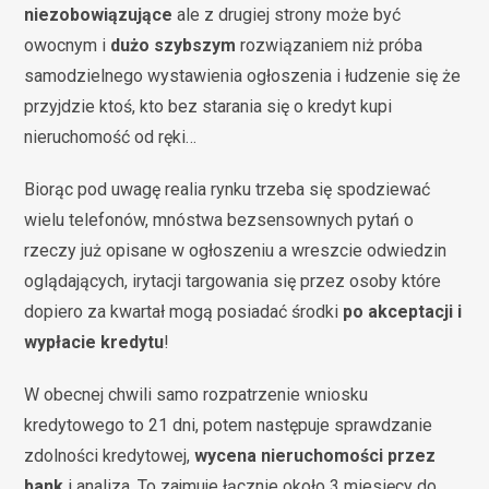
niezobowiązujące
ale z drugiej strony może być
owocnym i
dużo szybszym
rozwiązaniem niż próba
samodzielnego wystawienia ogłoszenia i łudzenie się że
przyjdzie ktoś, kto bez starania się o kredyt kupi
nieruchomość od ręki…
Biorąc pod uwagę realia rynku trzeba się spodziewać
wielu telefonów, mnóstwa bezsensownych pytań o
rzeczy już opisane w ogłoszeniu a wreszcie odwiedzin
oglądających, irytacji targowania się przez osoby które
dopiero za kwartał mogą posiadać środki
po akceptacji i
wypłacie kredytu
!
W obecnej chwili samo rozpatrzenie wniosku
kredytowego to 21 dni, potem następuje sprawdzanie
zdolności kredytowej,
wycena nieruchomości przez
bank
i analiza. To zajmuje łącznie około 3 miesięcy do