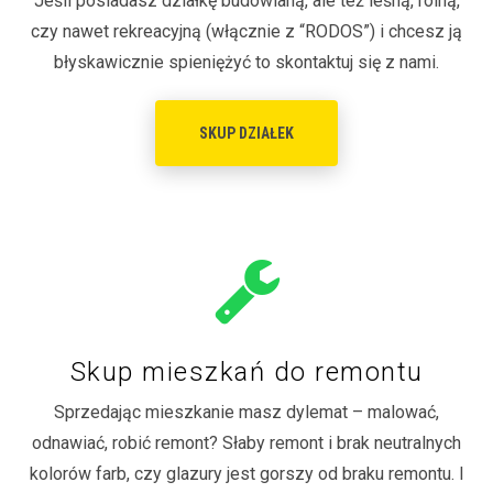
Jeśli posiadasz działkę budowlaną, ale też leśną, rolną,
czy nawet rekreacyjną (włącznie z “RODOS”) i chcesz ją
błyskawicznie spieniężyć to skontaktuj się z nami.
SKUP DZIAŁEK
Skup mieszkań do remontu
Sprzedając mieszkanie masz dylemat – malować,
odnawiać, robić remont? Słaby remont i brak neutralnych
kolorów farb, czy glazury jest gorszy od braku remontu. I