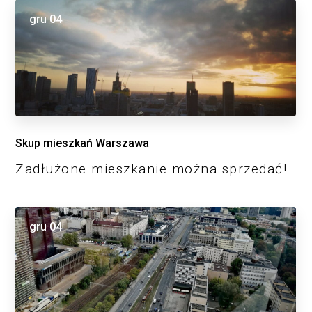
gru
04
Skup mieszkań Warszawa
Zadłużone mieszkanie można sprzedać!
gru
04