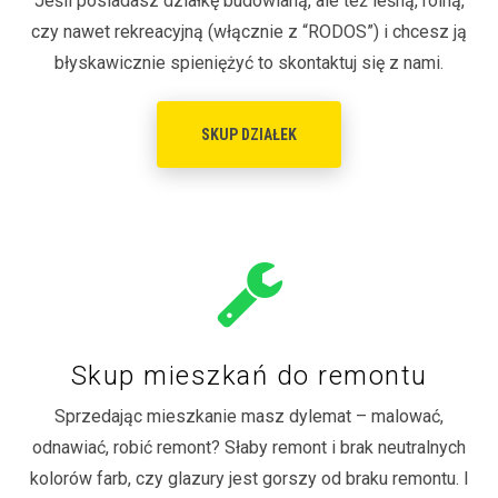
Jeśli posiadasz działkę budowlaną, ale też leśną, rolną,
czy nawet rekreacyjną (włącznie z “RODOS”) i chcesz ją
błyskawicznie spieniężyć to skontaktuj się z nami.
SKUP DZIAŁEK
Skup mieszkań do remontu
Sprzedając mieszkanie masz dylemat – malować,
odnawiać, robić remont? Słaby remont i brak neutralnych
kolorów farb, czy glazury jest gorszy od braku remontu. I