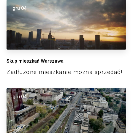
gru
04
Skup mieszkań Warszawa
Zadłużone mieszkanie można sprzedać!
gru
04