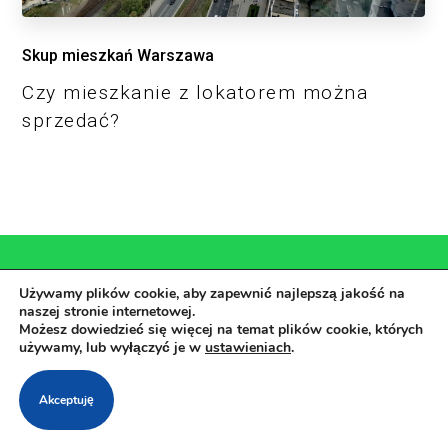
Skup mieszkań Warszawa
Czy mieszkanie z lokatorem można
sprzedać?
Używamy plików cookie, aby zapewnić najlepszą jakość na
naszej stronie internetowej.
Pomagamy, wyceniamy,
Możesz dowiedzieć się więcej na temat plików cookie, których
używamy, lub wyłączyć je w
ustawieniach
.
kupujemy...
Akceptuję
Pomożemy w szybkim skompletowaniu całej