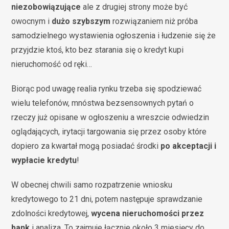
niezobowiązujące
ale z drugiej strony może być
owocnym i
dużo szybszym
rozwiązaniem niż próba
samodzielnego wystawienia ogłoszenia i łudzenie się że
przyjdzie ktoś, kto bez starania się o kredyt kupi
nieruchomość od ręki…
Biorąc pod uwagę realia rynku trzeba się spodziewać
wielu telefonów, mnóstwa bezsensownych pytań o
rzeczy już opisane w ogłoszeniu a wreszcie odwiedzin
oglądających, irytacji targowania się przez osoby które
dopiero za kwartał mogą posiadać środki
po akceptacji i
wypłacie kredytu
!
W obecnej chwili samo rozpatrzenie wniosku
kredytowego to 21 dni, potem następuje sprawdzanie
zdolności kredytowej,
wycena nieruchomości przez
bank
i analiza. To zajmuje łącznie około 3 miesięcy do